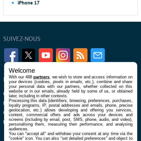
iPhone 17
SUIVEZ-NOUS
Facebook
Twitter
Youtube
Instagram
RSS
Newsletter
Welcome
With our 488
partners
, we wish to store and access information on
ENTREPRISE
À PROPOS
your devices (cookies, pixels in emails, etc.), combine and share
your personal data with our partners, whether collected on this
website or in our emails, already held by some of us, or obtained
Qui sommes nous
La rédaction
later, including in other contexts.
Processing this data (identifiers, browsing, preferences, purchases,
Mentions légales et CGU
Contact
loyalty programs, IP, postal addresses and emails, phone, precise
geolocation, etc.) allows developing and offering you services,
Confidentialité et Cookies
content, commercial offers and ads across your devices and
screens (including by email, post, SMS, phone, audio, and video),
Préférences cookies
personalising them, measuring their performance, and analysing
audiences.
You can "accept all" and withdraw your consent at any time via the
"cookie" icon
. You can also "set detailed preferences" and object to