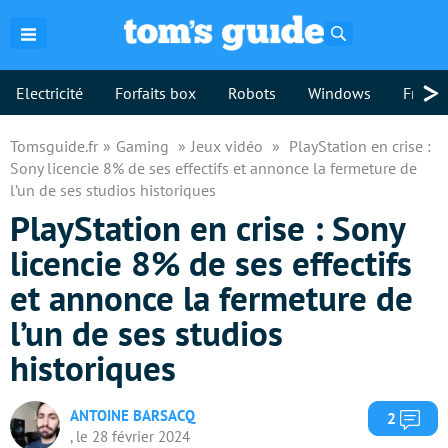
Rechercher
>
Electricité
Forfaits box
Robots
Windows
Freebo
Tomsguide.fr
Gaming
Jeux vidéo
PlayStation en crise :
Sony licencie 8% de ses effectifs et annonce la fermeture de
l’un de ses studios historiques
PlayStation en crise : Sony
licencie 8% de ses effectifs
et annonce la fermeture de
l’un de ses studios
historiques
ANTOINE BARSACQ
Com
2
, le 28 février 2024