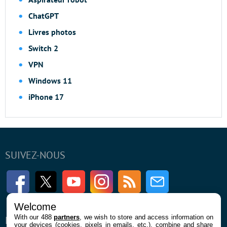
ChatGPT
Livres photos
Switch 2
VPN
Windows 11
iPhone 17
SUIVEZ-NOUS
Facebook
Twitter
Youtube
Instagram
RSS
Newsletter
Welcome
With our 488
partners
, we wish to store and access information on
ENTREPRISE
À PROPOS
your devices (cookies, pixels in emails, etc.), combine and share