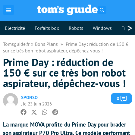
Rechercher
>
Electricité
Forfaits box
Robots
Windows
Freebo
Tomsguide.fr
Bons Plans
Prime Day : réduction de 150 €
sur ce très bon robot aspirateur, dépêchez-vous !
Prime Day : réduction de
150 € sur ce très bon robot
aspirateur, dépêchez-vous !
SPONSO
Com
0
, le 23 juin 2026
Facebook
Twitter
Whatsapp
Reddit
La marque MOVA profite du Prime Day pour brader
son aspirateur P70 Pro Ultra. Ce modèle performant