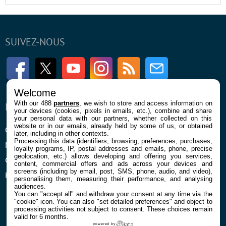
SUIVEZ-NOUS
Facebook
Twitter
Youtube
Instagram
RSS
Newsletter
Welcome
With our 488
partners
, we wish to store and access information on
ENTREPRISE
À PROPOS
your devices (cookies, pixels in emails, etc.), combine and share
your personal data with our partners, whether collected on this
website or in our emails, already held by some of us, or obtained
Qui sommes nous
La rédaction
later, including in other contexts.
Processing this data (identifiers, browsing, preferences, purchases,
Mentions légales et CGU
Contact
loyalty programs, IP, postal addresses and emails, phone, precise
geolocation, etc.) allows developing and offering you services,
Confidentialité et Cookies
content, commercial offers and ads across your devices and
screens (including by email, post, SMS, phone, audio, and video),
Préférences cookies
personalising them, measuring their performance, and analysing
audiences.
You can "accept all" and withdraw your consent at any time via the
"cookie" icon
. You can also "set detailed preferences" and object to
processing activities not subject to consent. These choices remain
valid for 6 months.
powered by