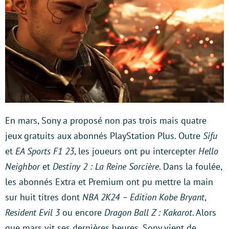
En mars, Sony a proposé non pas trois mais quatre
jeux gratuits aux abonnés PlayStation Plus. Outre
Sifu
et
EA Sports F1 23
, les joueurs ont pu intercepter
Hello
Neighbor
et
Destiny 2 : La Reine Sorcière
. Dans la foulée,
les abonnés Extra et Premium ont pu mettre la main
sur huit titres dont
NBA 2K24 – Edition Kobe Bryant
,
Resident Evil 3
ou encore
Dragon Ball Z : Kakarot
. Alors
que mars vit ses dernières heures, Sony vient de