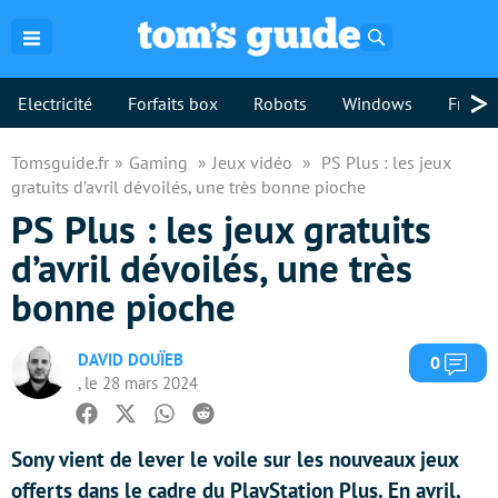
Rechercher
>
Electricité
Forfaits box
Robots
Windows
Freebo
Tomsguide.fr
Gaming
Jeux vidéo
PS Plus : les jeux
gratuits d’avril dévoilés, une très bonne pioche
PS Plus : les jeux gratuits
d’avril dévoilés, une très
bonne pioche
DAVID DOUÏEB
Com
0
, le 28 mars 2024
Facebook
Twitter
Whatsapp
Reddit
Sony vient de lever le voile sur les nouveaux jeux
offerts dans le cadre du PlayStation Plus. En avril,