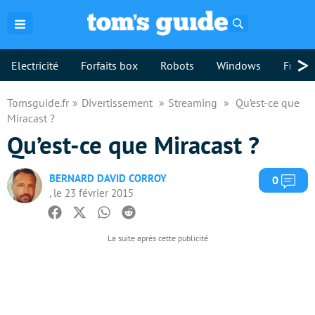
Rechercher
>
Electricité
Forfaits box
Robots
Windows
Freebo
Tomsguide.fr
Divertissement
Streaming
Qu’est-ce que
Miracast ?
Qu’est-ce que Miracast ?
BERNARD DAVID CORROY
Com
0
, le 23 février 2015
Facebook
Twitter
Whatsapp
Reddit