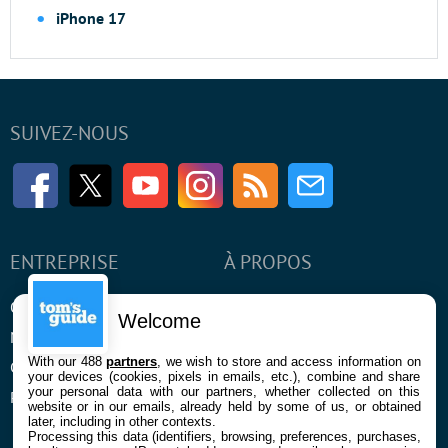
iPhone 17
SUIVEZ-NOUS
Facebook
Twitter
Youtube
Instagram
RSS
Newsletter
ENTREPRISE
À PROPOS
Qui sommes nous
La rédaction
Welcome
Mentions légales et CGU
Contact
With our 488
partners
, we wish to store and access information on
Confidentialité et Cookies
your devices (cookies, pixels in emails, etc.), combine and share
your personal data with our partners, whether collected on this
Préférences cookies
website or in our emails, already held by some of us, or obtained
later, including in other contexts.
Processing this data (identifiers, browsing, preferences, purchases,