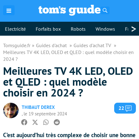
Rechercher
>
Electricité
Forfaits box
Robots
Windows
Freebo
Tomsguide.fr
Guides d'achat
Guides d'achat TV
Meilleures TV 4K LED, OLED et QLED : quel modèle choisir en
2024 ?
Meilleures TV 4K LED, OLED
et QLED : quel modèle
choisir en 2024 ?
THIBAUT DEREX
Com
22
, le 19 septembre 2024
Facebook
Twitter
Whatsapp
Reddit
C’est aujourd’hui très complexe de choisir une bonne