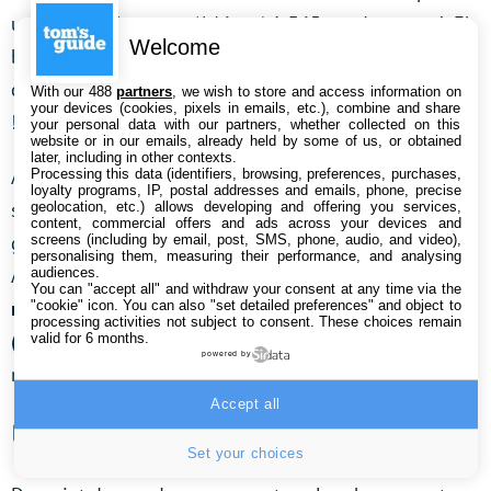
une TV de 55 pouces (146 cm) à 365 cm du canapé. Eh
Welcome
bien cette règle est complètement obsolète. Et pour
cause, elle remonte à l’époque des écrans cathodiques
With our 488
partners
, we wish to store and access information on
your devices (cookies, pixels in emails, etc.), combine and share
!
your personal data with our partners, whether collected on this
website or in our emails, already held by some of us, or obtained
later, including in other contexts.
Aujourd’hui, avec les écrans haute définition, on peut
Processing this data (identifiers, browsing, preferences, purchases,
loyalty programs, IP, postal addresses and emails, phone, precise
s’approcher bien davantage sans ressentir la moindre
geolocation, etc.) allows developing and offering you services,
content, commercial offers and ads across your devices and
gène. Et surtout, sans percevoir les pixels de la dalle.
screens (including by email, post, SMS, phone, audio, and video),
personalising them, measuring their performance, and analysing
Ainsi,
l’organisme THX préconise de se placer au
audiences.
You can "accept all" and withdraw your consent at any time via the
minimum à 1,5 mètre d’un écran 4K UHD de 55 pouces
"cookie" icon
. You can also "set detailed preferences" and object to
processing activities not subject to consent. These choices remain
(146 cm)
, et à 1,7 mètre environ d’un écran Full HD de
valid for 6 months.
powered by
même taille !
Accept all
📺 Quelle TV choisir, LCD ou OLED ?
Set your choices