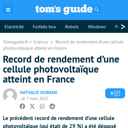
Rechercher
>
Electricité
Forfaits box
Robots
Windows
Freebo
Tomsguide.fr
Science
Record de rendement d’une cellule
photovoltaïque atteint en France
Record de rendement d’une
cellule photovoltaïque
atteint en France
NATHALIE JOURAND
Com
0
, le 7 mars 2025
Facebook
Twitter
Whatsapp
Reddit
Le précédent record de rendement d’une cellule
photovoltaïque (qui était de 29 %) a été dépassé