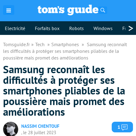
Rechercher
>
Electricité
Forfaits box
Robots
Windows
Freebo
Tomsguide.fr
Tech
Smartphones
Samsung reconnaît
les difficultés à protéger ses smartphones pliables de la
poussière mais promet des améliorations
Samsung reconnaît les
difficultés à protéger ses
smartphones pliables de la
poussière mais promet des
améliorations
NASSIM CHENTOUF
Com
1
, le 28 juillet 2023