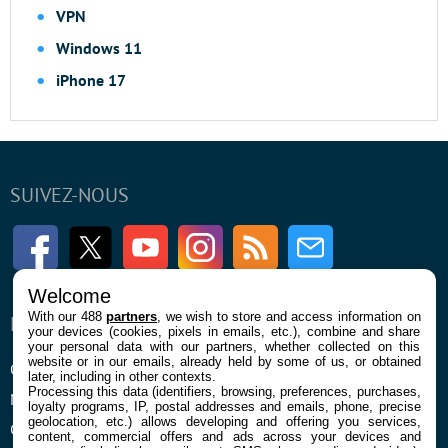
VPN
Windows 11
iPhone 17
SUIVEZ-NOUS
Facebook
Twitter
Youtube
Instagram
RSS
Newsletter
Welcome
With our 488
partners
, we wish to store and access information on
ENTREPRISE
À PROPOS
your devices (cookies, pixels in emails, etc.), combine and share
your personal data with our partners, whether collected on this
website or in our emails, already held by some of us, or obtained
Qui sommes nous
La rédaction
later, including in other contexts.
Processing this data (identifiers, browsing, preferences, purchases,
Mentions légales et CGU
Contact
loyalty programs, IP, postal addresses and emails, phone, precise
geolocation, etc.) allows developing and offering you services,
Confidentialité et Cookies
content, commercial offers and ads across your devices and