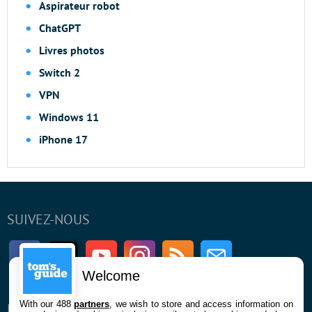
Aspirateur robot
ChatGPT
Livres photos
Switch 2
VPN
Windows 11
iPhone 17
SUIVEZ-NOUS
Facebook
Twitter
Youtube
Instagram
RSS
Newsletter
Welcome
With our 488
partners
, we wish to store and access information on
ENTREPRISE
À PROPOS