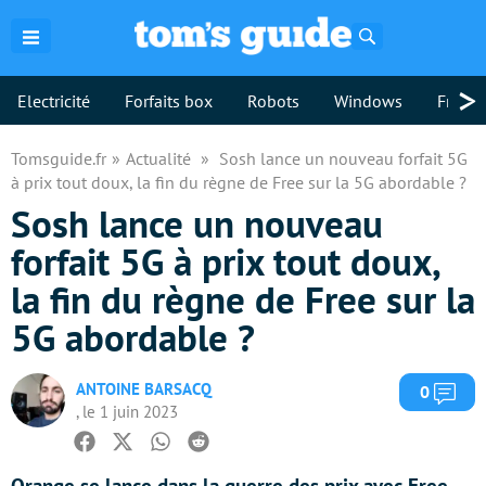
Rechercher
>
Electricité
Forfaits box
Robots
Windows
Freebo
Tomsguide.fr
Actualité
Sosh lance un nouveau forfait 5G
à prix tout doux, la fin du règne de Free sur la 5G abordable ?
Sosh lance un nouveau
forfait 5G à prix tout doux,
la fin du règne de Free sur la
5G abordable ?
ANTOINE BARSACQ
Com
0
, le 1 juin 2023
Facebook
Twitter
Whatsapp
Reddit