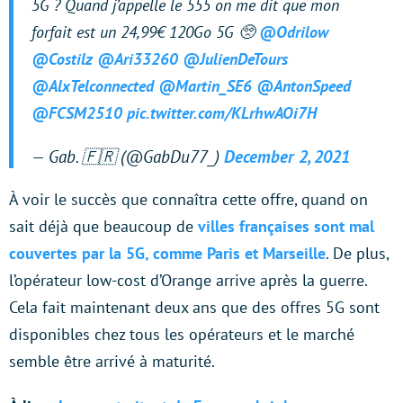
5G ? Quand j’appelle le 555 on me dit que mon
forfait est un 24,99€ 120Go 5G 🥺
@Odrilow
@Costilz
@Ari33260
@JulienDeTours
@AlxTelconnected
@Martin_SE6
@AntonSpeed
@FCSM2510
pic.twitter.com/KLrhwAOi7H
— Gab. 🇫🇷 (@GabDu77_)
December 2, 2021
À voir le succès que connaîtra cette offre, quand on
sait déjà que beaucoup de
villes françaises sont mal
couvertes par la 5G, comme Paris et Marseille
. De plus,
l’opérateur low-cost d’Orange arrive après la guerre.
Cela fait maintenant deux ans que des offres 5G sont
disponibles chez tous les opérateurs et le marché
semble être arrivé à maturité.