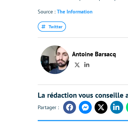
Source :
The Information
Twitter
Antoine Barsacq
Twitter
LinkedIn
La rédaction vous conseille a
Facebook
Messenger
Twitter
Linke