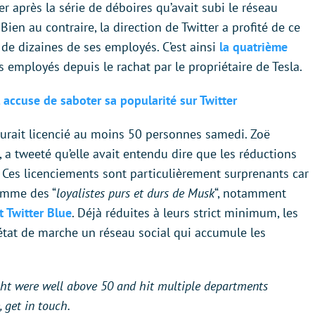
r après la série de déboires qu’avait subi le réseau
ien au contraire, la direction de Twitter a profité de ce
e dizaines de ses employés. C’est ainsi
la quatrième
 employés depuis le rachat par le propriétaire de Tesla.
 accuse de saboter sa popularité sur Twitter
aurait licencié au moins 50 personnes samedi. Zoë
r, a tweeté qu’elle avait entendu dire que les réductions
 Ces licenciements sont particulièrement surprenants car
omme des “
loyalistes purs et durs de Musk
“, notamment
t Twitter Blue
. Déjà réduites à leurs strict minimum, les
état de marche un réseau social qui accumule les
ight were well above 50 and hit multiple departments
 get in touch.