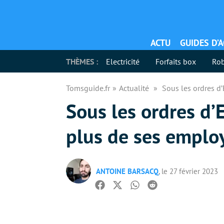
ACTU
GUIDES D’
THÈMES :
Electricité
Forfaits box
Rob
Tomsguide.fr
Actualité
Sous les ordres d’
Sous les ordres d’
plus de ses emplo
ANTOINE BARSACQ
, le 27 février 2023
Facebook
Twitter
Whatsapp
Reddit