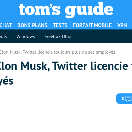
ACHAT
BONS PLANS
TESTS
FORFAIT MOBILE
VPN
ots
Windows
Freebox Ultra
Elon Musk, Twitter licencie toujours plus de ses employés
Elon Musk, Twitter licencie
yés
0