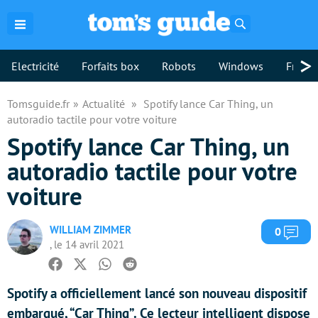
Rechercher
>
Electricité
Forfaits box
Robots
Windows
Freebo
Tomsguide.fr
Actualité
Spotify lance Car Thing, un
autoradio tactile pour votre voiture
Spotify lance Car Thing, un
autoradio tactile pour votre
voiture
WILLIAM ZIMMER
Com
0
, le 14 avril 2021
Facebook
Twitter
Whatsapp
Reddit
Spotify a officiellement lancé son nouveau dispositif
embarqué, “Car Thing”. Ce lecteur intelligent dispose