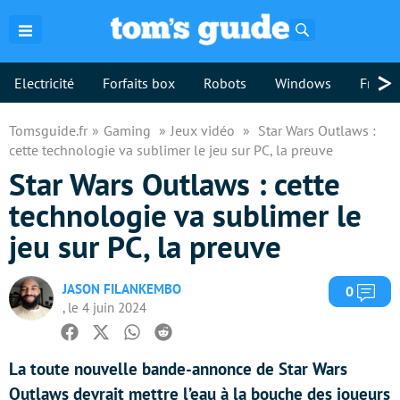
Rechercher
>
Electricité
Forfaits box
Robots
Windows
Freebo
Tomsguide.fr
Gaming
Jeux vidéo
Star Wars Outlaws :
cette technologie va sublimer le jeu sur PC, la preuve
Star Wars Outlaws : cette
technologie va sublimer le
jeu sur PC, la preuve
JASON FILANKEMBO
Com
0
, le 4 juin 2024
Facebook
Twitter
Whatsapp
Reddit
La toute nouvelle bande-annonce de Star Wars
Outlaws devrait mettre l’eau à la bouche des joueurs