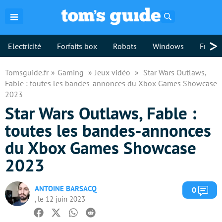
Rechercher
>
Electricité
Forfaits box
Robots
Windows
Freebo
Tomsguide.fr
Gaming
Jeux vidéo
Star Wars Outlaws,
Fable : toutes les bandes-annonces du Xbox Games Showcase
2023
Star Wars Outlaws, Fable :
toutes les bandes-annonces
du Xbox Games Showcase
2023
ANTOINE BARSACQ
Com
0
, le 12 juin 2023
Facebook
Twitter
Whatsapp
Reddit