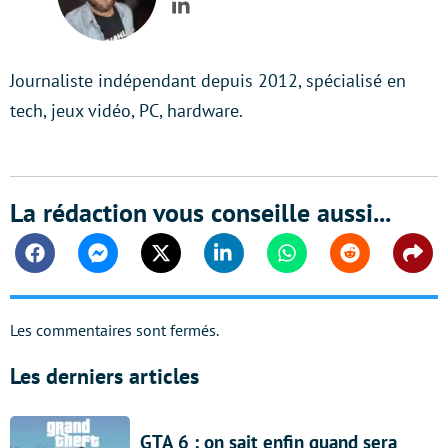
LinkedIn
Journaliste indépendant depuis 2012, spécialisé en
tech, jeux vidéo, PC, hardware.
La rédaction vous conseille aussi...
Facebook
Messenger
Twitter
Linkedin
Whatsapp
Reddit
Shar
Les commentaires sont fermés.
Les derniers articles
GTA 6 : on sait enfin quand sera