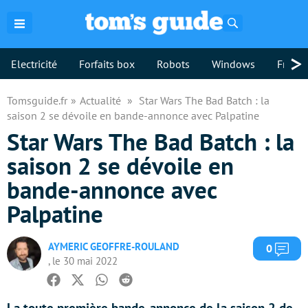
Rechercher
>
Electricité
Forfaits box
Robots
Windows
Freebo
Tomsguide.fr
Actualité
Star Wars The Bad Batch : la
saison 2 se dévoile en bande-annonce avec Palpatine
Star Wars The Bad Batch : la
saison 2 se dévoile en
bande-annonce avec
Palpatine
AYMERIC GEOFFRE-ROULAND
Com
0
, le 30 mai 2022
Facebook
Twitter
Whatsapp
Reddit