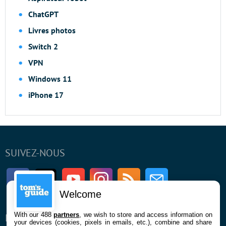
ChatGPT
Livres photos
Switch 2
VPN
Windows 11
iPhone 17
SUIVEZ-NOUS
Facebook
Twitter
Youtube
Instagram
RSS
Newsletter
Welcome
With our 488
partners
, we wish to store and access information on
ENTREPRISE
À PROPOS
your devices (cookies, pixels in emails, etc.), combine and share