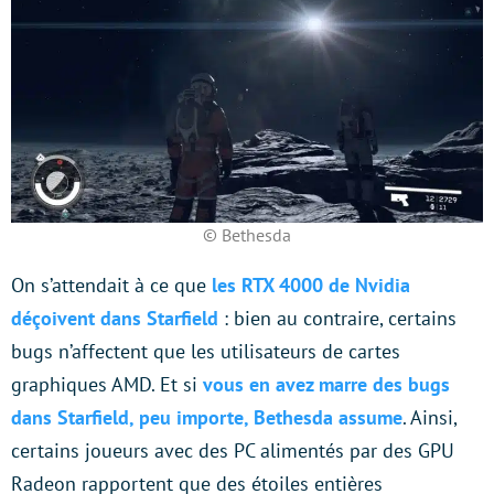
© Bethesda
On s’attendait à ce que
les RTX 4000 de Nvidia
déçoivent dans Starfield
: bien au contraire, certains
bugs n’affectent que les utilisateurs de cartes
graphiques AMD. Et si
vous en avez marre des bugs
dans Starfield, peu importe, Bethesda assume
. Ainsi,
certains joueurs avec des PC alimentés par des GPU
Radeon rapportent que des étoiles entières