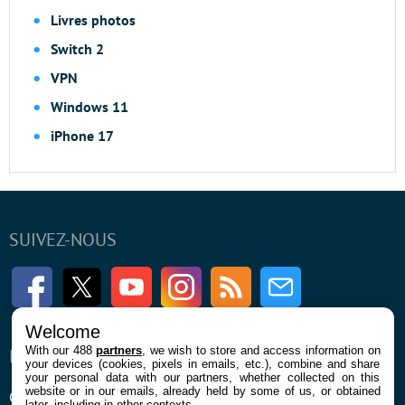
Livres photos
Switch 2
VPN
Windows 11
iPhone 17
SUIVEZ-NOUS
Facebook
Twitter
Youtube
Instagram
RSS
Newsletter
Welcome
With our 488
partners
, we wish to store and access information on
ENTREPRISE
À PROPOS
your devices (cookies, pixels in emails, etc.), combine and share
your personal data with our partners, whether collected on this
website or in our emails, already held by some of us, or obtained
Qui sommes nous
La rédaction
later, including in other contexts.