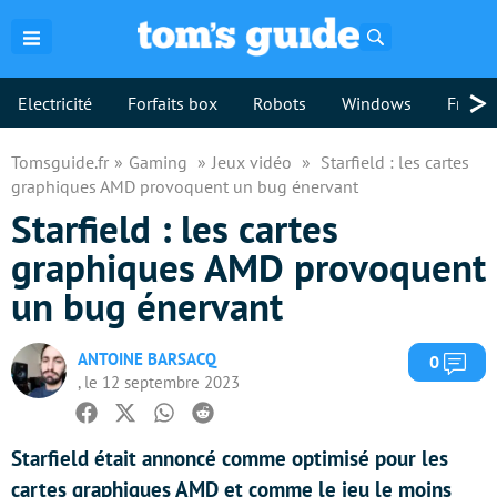
Rechercher
>
Electricité
Forfaits box
Robots
Windows
Freebo
Tomsguide.fr
Gaming
Jeux vidéo
Starfield : les cartes
graphiques AMD provoquent un bug énervant
Starfield : les cartes
graphiques AMD provoquent
un bug énervant
ANTOINE BARSACQ
Com
0
, le 12 septembre 2023
Facebook
Twitter
Whatsapp
Reddit
Starfield était annoncé comme optimisé pour les
cartes graphiques AMD et comme le jeu le moins