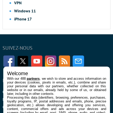
VPN
Windows 11
iPhone 17
SUIVEZ-NOUS
Facebook
Twitter
Youtube
Instagram
RSS
Newsletter
Welcome
With our 488
partners
, we wish to store and access information on
ENTREPRISE
À PROPOS
your devices (cookies, pixels in emails, etc.), combine and share
your personal data with our partners, whether collected on this
website or in our emails, already held by some of us, or obtained
Qui sommes nous
La rédaction
later, including in other contexts.
Processing this data (identifiers, browsing, preferences, purchases,
Mentions légales et CGU
Contact
loyalty programs, IP, postal addresses and emails, phone, precise
geolocation, etc.) allows developing and offering you services,
Confidentialité et Cookies
content, commercial offers and ads across your devices and
screens (including by email, post, SMS, phone, audio, and video),