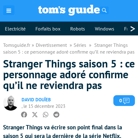
Rechercher
>
Electricité
Forfaits box
Robots
Windows
Freebo
Tomsguide.fr
Divertissement
Séries
Stranger Things
saison 5 : ce personnage adoré confirme qu’il ne reviendra pas
Stranger Things saison 5 : ce
personnage adoré confirme
qu’il ne reviendra pas
DAVID DOUÏEB
Com
0
, le 15 décembre 2023
Facebook
Twitter
Whatsapp
Reddit
Stranger Things va écrire son point final dans la
saison 5 qui sera la dernière de la série Netflix.