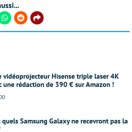
ussi...
din
Whatsapp
Reddit
Share
e vidéoprojecteur Hisense triple laser 4K
ec une rédaction de 390 € sur Amazon !
:00
: quels Samsung Galaxy ne recevront pas la
?