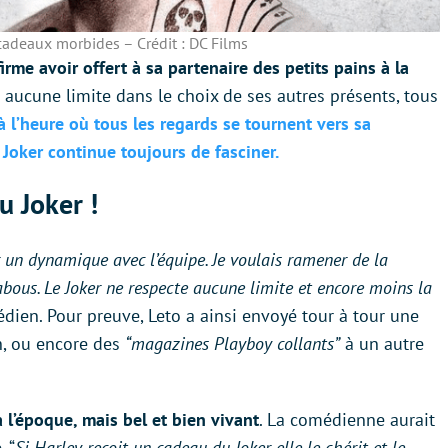
cadeaux morbides – Crédit : DC Films
firme avoir offert à sa partenaire des petits pains à la
u aucune limite dans le choix de ses autres présents, tous
à l’heure où tous les regards se tournent vers sa
 Joker continue toujours de fasciner.
u Joker !
er un dynamique avec l’équipe. Je voulais ramener de la
tabous. Le Joker ne respecte aucune limite et encore moins la
édien. Pour preuve, Leto a ainsi envoyé tour à tour une
th, ou encore des
“magazines Playboy collants”
à un autre
 l’époque, mais bel et bien vivant
. La comédienne aurait
. “
Si Harley reçoit un cadeau du Joker, elle le chérit et le