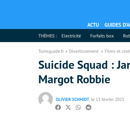
ACTU
GUIDES D’
THÈMES :
Electricité
Forfaits box
Rob
Tomsguide.fr
Divertissement
Films et ci
Suicide Squad : Ja
Margot Robbie
OLIVIER SCHMIDT
, le 13 février 2021
Facebook
Twitter
Whatsapp
Reddit