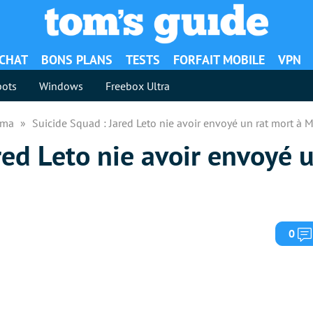
ACHAT
BONS PLANS
TESTS
FORFAIT MOBILE
VPN
ots
Windows
Freebox Ultra
néma
Suicide Squad : Jared Leto nie avoir envoyé un rat mort à 
red Leto nie avoir envoyé 
0