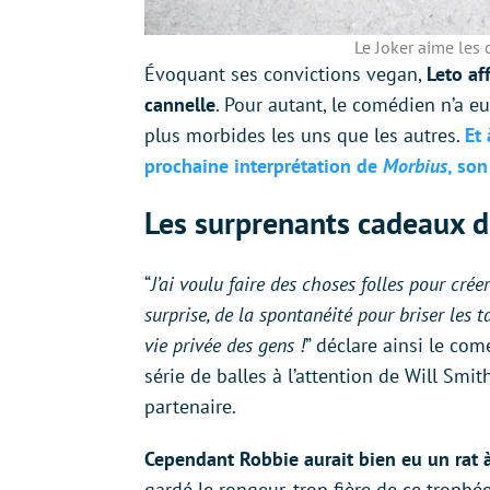
Le Joker aime les 
Évoquant ses convictions vegan,
Leto af
cannelle
. Pour autant, le comédien n’a e
plus morbides les uns que les autres.
Et 
prochaine interprétation de
Morbius
, son
Les surprenants cadeaux d
“
J’ai voulu faire des choses folles pour cré
surprise, de la spontanéité pour briser les 
vie privée des gens !
” déclare ainsi le com
série de balles à l’attention de Will Smi
partenaire.
Cependant Robbie aurait bien eu un rat à
gardé le rongeur, trop fière de ce trophée