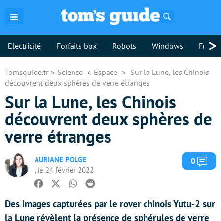
Rechercher
>
Electricité
Forfaits box
Robots
Windows
Freebo
Tomsguide.fr
Science
Espace
Sur la Lune, les Chinois
découvrent deux sphères de verre étranges
Sur la Lune, les Chinois
découvrent deux sphères de
verre étranges
AURIANE POLGE
Com
0
, le 24 février 2022
Facebook
Twitter
Whatsapp
Reddit
Des images capturées par le rover chinois Yutu-2 sur
la Lune révèlent la présence de sphérules de verre