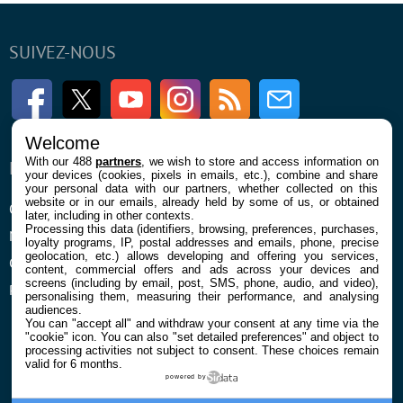
SUIVEZ-NOUS
Facebook
Twitter
Youtube
Instagram
RSS
Newsletter
Welcome
With our 488
partners
, we wish to store and access information on
ENTREPRISE
À PROPOS
your devices (cookies, pixels in emails, etc.), combine and share
your personal data with our partners, whether collected on this
website or in our emails, already held by some of us, or obtained
Qui sommes nous
La rédaction
later, including in other contexts.
Processing this data (identifiers, browsing, preferences, purchases,
Mentions légales et CGU
Contact
loyalty programs, IP, postal addresses and emails, phone, precise
geolocation, etc.) allows developing and offering you services,
Confidentialité et Cookies
content, commercial offers and ads across your devices and
screens (including by email, post, SMS, phone, audio, and video),
Préférences cookies
personalising them, measuring their performance, and analysing
audiences.
You can "accept all" and withdraw your consent at any time via the
"cookie" icon
. You can also "set detailed preferences" and object to
processing activities not subject to consent. These choices remain
valid for 6 months.
powered by