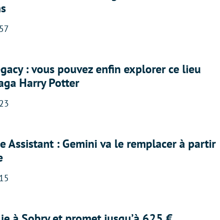
ns
:57
acy : vous pouvez enfin explorer ce lieu
saga Harry Potter
:23
 Assistant : Gemini va le remplacer à partir
e
:15
lie à Sobry et promet jusqu’à 625 €