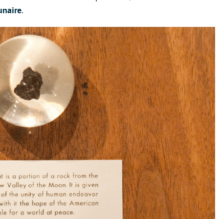
unaire
.