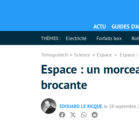
ACTU
GUIDES D’
THÈMES :
Electricité
Forfaits box
Rob
Tomsguide.fr
Science
Espace
Espace :
Espace : un morcea
brocante
EDOUARD LE RICQUE
, le 28 septembre
Facebook
Twitter
Whatsapp
Reddit