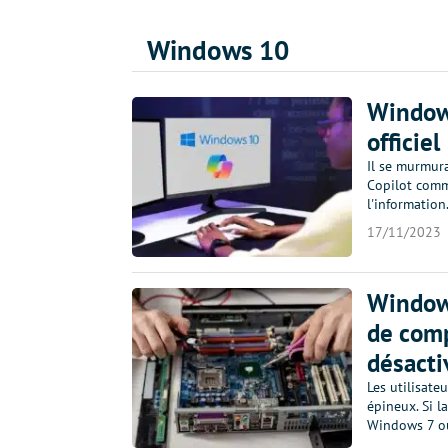
Windows 10
Windows
officiel 
Il se murmur
Copilot comme
l'information
17/11/2023
Windows
de comp
désacti
Les utilisat
épineux. Si la
Windows 7 ou