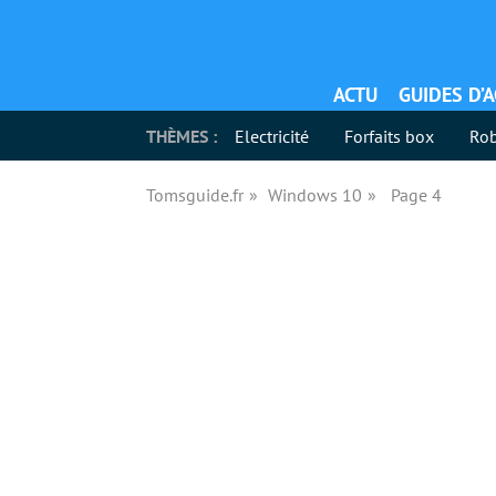
ACTU
GUIDES D’
THÈMES :
Electricité
Forfaits box
Rob
Tomsguide.fr
Windows 10
Page 4