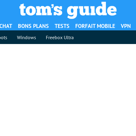
ACHAT
BONS PLANS
TESTS
FORFAIT MOBILE
VPN
ots
Windows
Freebox Ultra