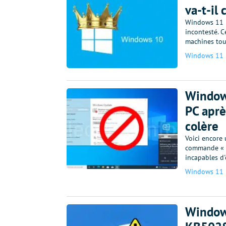
va-t-il 
Windows 11 p
incontesté. C
machines tou
Windows 11
Windows
PC aprè
colère
Voici encore
commande « Mi
incapables d'
Windows 11
Windows