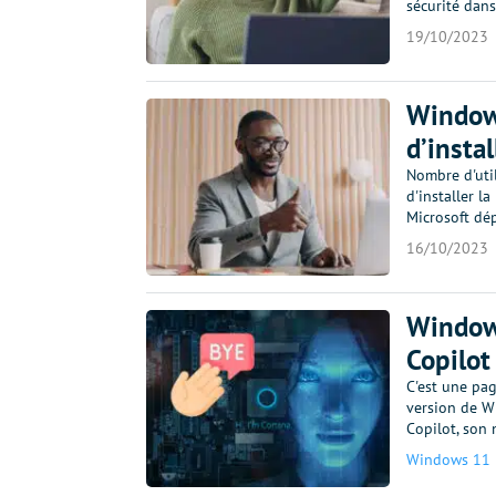
sécurité dans
19/10/2023
Window
d’insta
Nombre d'uti
d'installer l
Microsoft dép
16/10/2023
Windows
Copilot
C'est une pag
version de W
Copilot, son 
Windows 11