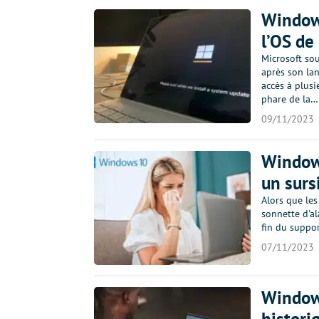
Windows
l’OS de
Microsoft sou
après son lan
accès à plusi
phare de la…
09/11/2023
Windows
un surs
Alors que le
sonnette d'al
fin du suppor
07/11/2023
Windows