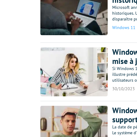
historiq
Microsoft an
historiques. 
disparaître 
Windows 11
Windows
mise à 
Si Windows 11
illustre préd
utilisateurs
30/10/2023
Windows
support
La date de p
Le système d'