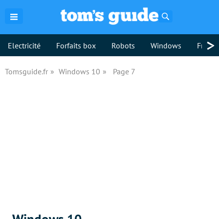
Rechercher
>
Electricité
Forfaits box
Robots
Windows
Freebo
Tomsguide.fr
Windows 10
Page 7