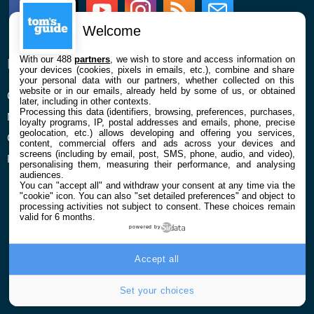
Facebook
Twitter
Youtube
Instagram
RSS
Newsletter
Welcome
With our 488
partners
, we wish to store and access information on
ENTREPRISE
À PROPOS
your devices (cookies, pixels in emails, etc.), combine and share
your personal data with our partners, whether collected on this
website or in our emails, already held by some of us, or obtained
Qui sommes nous
La rédaction
later, including in other contexts.
Processing this data (identifiers, browsing, preferences, purchases,
Mentions légales et CGU
Contact
loyalty programs, IP, postal addresses and emails, phone, precise
geolocation, etc.) allows developing and offering you services,
Confidentialité et Cookies
content, commercial offers and ads across your devices and
screens (including by email, post, SMS, phone, audio, and video),
Préférences cookies
personalising them, measuring their performance, and analysing
audiences.
You can "accept all" and withdraw your consent at any time via the
"cookie" icon
. You can also "set detailed preferences" and object to
processing activities not subject to consent. These choices remain
valid for 6 months.
powered by
© 2026 Galaxie Media Tous droits réservés
Accept all
Set your choices