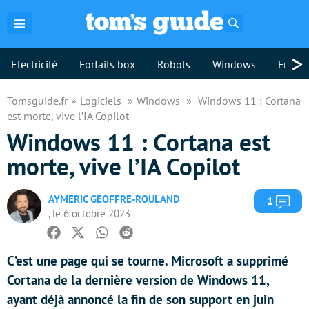
Rechercher
>
Electricité
Forfaits box
Robots
Windows
Freebo
Tomsguide.fr
Logiciels
Windows
Windows 11 : Cortana
est morte, vive l’IA Copilot
Windows 11 : Cortana est
morte, vive l’IA Copilot
AYMERIC GEOFFRE-ROULAND
Com
1
, le 6 octobre 2023
Facebook
Twitter
Whatsapp
Reddit
C’est une page qui se tourne. Microsoft a supprimé
Cortana de la dernière version de Windows 11,
ayant déjà annoncé la fin de son support en juin