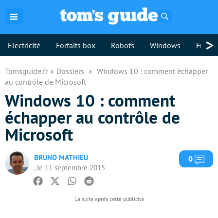
Rechercher
>
Electricité
Forfaits box
Robots
Windows
Freebo
Tomsguide.fr
Dossiers
Windows 10 : comment échapper
au contrôle de Microsoft
Windows 10 : comment
échapper au contrôle de
Microsoft
BRUNO MATHIEU
Com
0
, le 11 septembre 2015
Facebook
Twitter
Whatsapp
Reddit