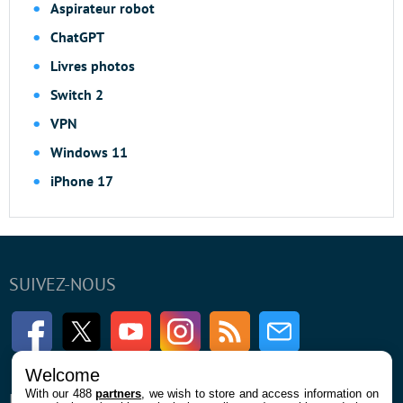
Aspirateur robot
ChatGPT
Livres photos
Switch 2
VPN
Windows 11
iPhone 17
SUIVEZ-NOUS
Facebook
Twitter
Youtube
Instagram
RSS
Newsletter
Welcome
With our 488
partners
, we wish to store and access information on
ENTREPRISE
À PROPOS