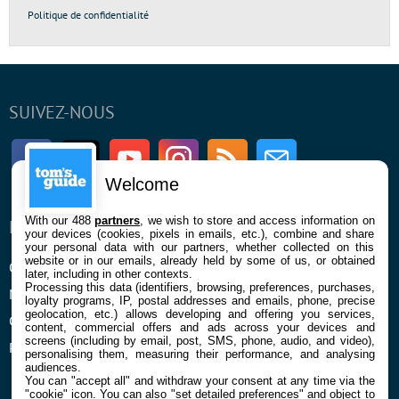
Politique de confidentialité
SUIVEZ-NOUS
Facebook
Twitter
Youtube
Instagram
RSS
Newsletter
Welcome
With our 488
partners
, we wish to store and access information on
ENTREPRISE
À PROPOS
your devices (cookies, pixels in emails, etc.), combine and share
your personal data with our partners, whether collected on this
website or in our emails, already held by some of us, or obtained
Qui sommes nous
La rédaction
later, including in other contexts.
Processing this data (identifiers, browsing, preferences, purchases,
Mentions légales et CGU
Contact
loyalty programs, IP, postal addresses and emails, phone, precise
geolocation, etc.) allows developing and offering you services,
Confidentialité et Cookies
content, commercial offers and ads across your devices and
screens (including by email, post, SMS, phone, audio, and video),
Préférences cookies
personalising them, measuring their performance, and analysing
audiences.
You can "accept all" and withdraw your consent at any time via the
"cookie" icon
. You can also "set detailed preferences" and object to