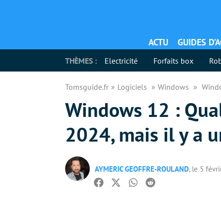
ACTU
GUIDES D’
THÈMES :
Electricité
Forfaits box
Rob
Tomsguide.fr
Logiciels
Windows
Windo
Windows 12 : Qual
2024, mais il y a u
AYMERIC GEOFFRE-ROULAND
, le 5 févr
Facebook
Twitter
Whatsapp
Reddit