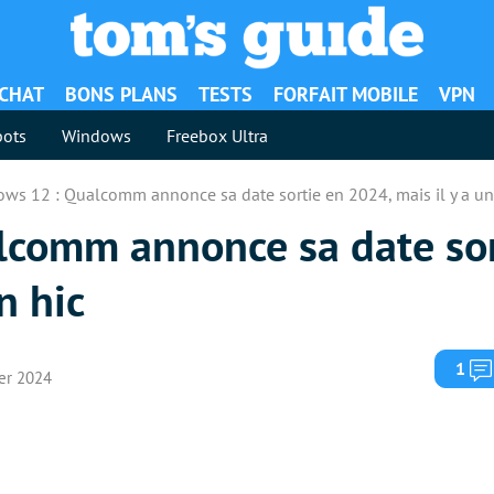
ACHAT
BONS PLANS
TESTS
FORFAIT MOBILE
VPN
ots
Windows
Freebox Ultra
ws 12 : Qualcomm annonce sa date sortie en 2024, mais il y a un
comm annonce sa date sor
n hic
1
ier 2024