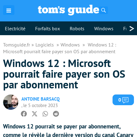
Rechercher
>
Electricité
Forfaits box
Robots
Windows
Freebo
Tomsguide.fr
Logiciels
Windows
Windows 12 :
Microsoft pourrait faire payer son OS par abonnement
Windows 12 : Microsoft
pourrait faire payer son OS
par abonnement
ANTOINE BARSACQ
Com
0
, le 5 octobre 2023
Facebook
Twitter
Whatsapp
Reddit
Windows 12 pourrait se payer par abonnement,
comme le révèle la dernière version du canal Canary