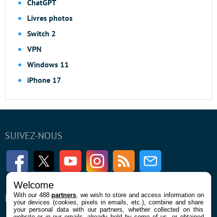
ChatGPT
Livres photos
Switch 2
VPN
Windows 11
iPhone 17
SUIVEZ-NOUS
Facebook
Twitter
Youtube
Instagram
RSS
Newsletter
Welcome
With our 488
partners
, we wish to store and access information on
ENTREPRISE
À PROPOS
your devices (cookies, pixels in emails, etc.), combine and share
your personal data with our partners, whether collected on this
website or in our emails, already held by some of us, or obtained