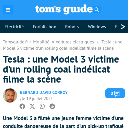
Rechercher
>
Electricité
Forfaits box
Robots
Windows
Freebo
Tomsguide.fr
Mobilité
Voitures électriques
Tesla : une
Model 3 victime d’un rolling coal indélicat filme la scène
Tesla : une Model 3 victime
d’un rolling coal indélicat
filme la scène
BERNARD DAVID CORROY
Com
0
, le 19 juillet 2021
Facebook
Twitter
Whatsapp
Reddit
Une Model 3 a filmé une jeune femme victime d’une
conduite dangereuse de la part d’un pick-up trafiqué