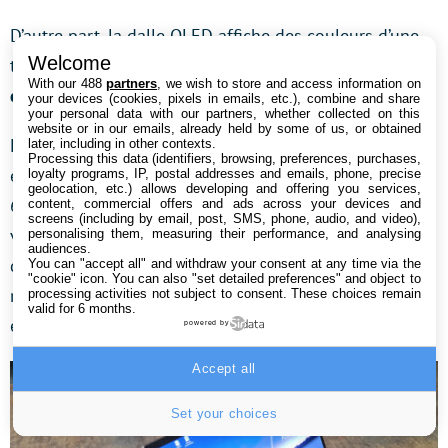
D’autre part, la dalle OLED affiche des couleurs d’une
Welcome
très grande fidélité. En effet, nous avons relevé un
With our 488
partners
, we wish to store and access information on
delta E moyen de 2,1 !
your devices (cookies, pixels in emails, etc.), combine and share
your personal data with our partners, whether collected on this
website or in our emails, already held by some of us, or obtained
Enfin, la température moyenne des couleurs s’avère
later, including in other contexts.
Processing this data (identifiers, browsing, preferences, purchases,
également très bonne, puisque la valeur mesurée – de
loyalty programs, IP, postal addresses and emails, phone, precise
geolocation, etc.) allows developing and offering you services,
6398 K – n’est que très légèrement inférieure à la
content, commercial offers and ads across your devices and
screens (including by email, post, SMS, phone, audio, and video),
valeur idéale de 6500 K. Il est toutefois possible
personalising them, measuring their performance, and analysing
audiences.
d’obtenir un affichage plus chaleureux (qui tire vers le
You can "accept all" and withdraw your consent at any time via the
"cookie" icon
. You can also "set detailed preferences" and object to
rouge) ou au contraire plus froid (qui tire vers le bleu),
processing activities not subject to consent. These choices remain
valid for 6 months.
en utilisant l’application MyAsus (voir plus bas).
powered by
Accept all
Set your choices