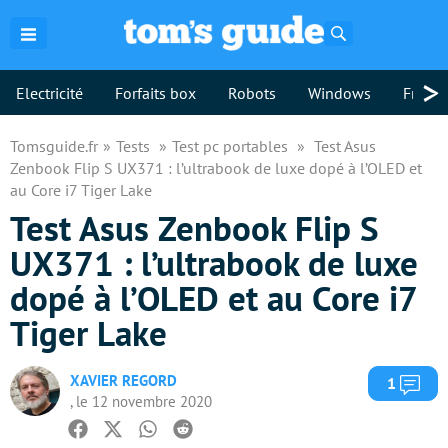
Rechercher
>
Electricité
Forfaits box
Robots
Windows
Freebo
Tomsguide.fr
Tests
Test pc portables
Test Asus
Zenbook Flip S UX371 : l’ultrabook de luxe dopé à l’OLED et
au Core i7 Tiger Lake
Test Asus Zenbook Flip S
UX371 : l’ultrabook de luxe
dopé à l’OLED et au Core i7
Tiger Lake
XAVIER REGORD
Com
1
, le 12 novembre 2020
Facebook
Twitter
Whatsapp
Reddit