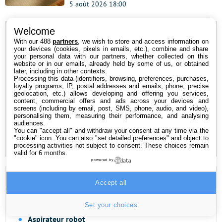
5 août 2026 18:00
Welcome
Newsletter
With our 488
partners
, we wish to store and access information on
your devices (cookies, pixels in emails, etc.), combine and share
your personal data with our partners, whether collected on this
Abonnez-vous à notre newsletter pour recevoir nos
website or in our emails, already held by some of us, or obtained
dernières actus par mail !
later, including in other contexts.
Processing this data (identifiers, browsing, preferences, purchases,
loyalty programs, IP, postal addresses and emails, phone, precise
Adresse
geolocation, etc.) allows developing and offering you services,
e-
content, commercial offers and ads across your devices and
screens (including by email, post, SMS, phone, audio, and video),
mail
personalising them, measuring their performance, and analysing
*
audiences.
You can "accept all" and withdraw your consent at any time via the
"cookie" icon
. You can also "set detailed preferences" and object to
Politique de confidentialité
processing activities not subject to consent. These choices remain
valid for 6 months.
powered by
🔥 Les Tendances
Accept all
ChatGPT
Set your choices
Aspirateur robot