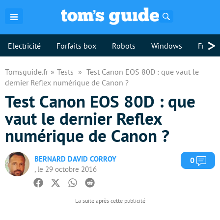
Rechercher
>
Electricité
Forfaits box
Robots
Windows
Freebo
Tomsguide.fr
Tests
Test Canon EOS 80D : que vaut le
dernier Reflex numérique de Canon ?
Test Canon EOS 80D : que
vaut le dernier Reflex
numérique de Canon ?
BERNARD DAVID CORROY
Com
0
, le 29 octobre 2016
Facebook
Twitter
Whatsapp
Reddit