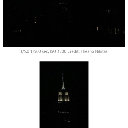
f/5.0 1/500 sec, ISO 3200 Credit: Theano Nikitas