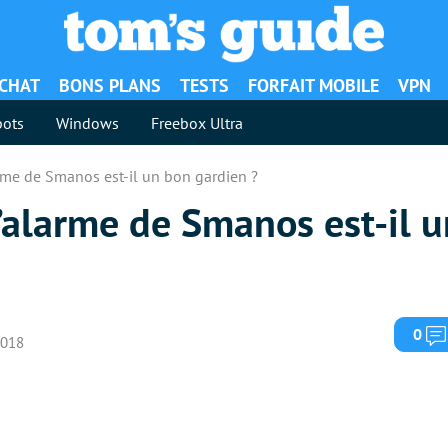
ACHAT
BONS PLANS
TESTS
FORFAIT MOBILE
VPN
ots
Windows
Freebox Ultra
larme de Smanos est-il un bon gardien ?
 d’alarme de Smanos est-il 
0
 2018