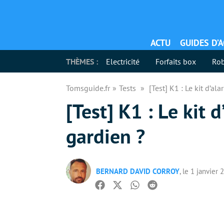
ACTU
GUIDES D’
THÈMES :
Electricité
Forfaits box
Rob
Tomsguide.fr
Tests
[Test] K1 : Le kit d’a
[Test] K1 : Le kit
gardien ?
BERNARD DAVID CORROY
, le 1 janvier
Facebook
Twitter
Whatsapp
Reddit