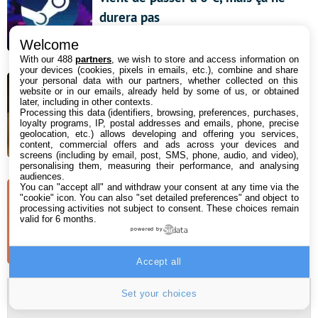
durera pas
6 août 2026 08:34
Welcome
With our 488
partners
, we wish to store and access information on
your devices (cookies, pixels in emails, etc.), combine and share
Bon plan aspirateur robot : le
your personal data with our partners, whether collected on this
website or in our emails, already held by some of us, or obtained
Roborock Qrevo Curv 2 Pro et sa
later, including in other contexts.
station multifonction profite de 400
Processing this data (identifiers, browsing, preferences, purchases,
loyalty programs, IP, postal addresses and emails, phone, precise
€ de remise sur Amazon !
geolocation, etc.) allows developing and offering you services,
content, commercial offers and ads across your devices and
5 août 2026 18:00
screens (including by email, post, SMS, phone, audio, and video),
personalising them, measuring their performance, and analysing
audiences.
You can "accept all" and withdraw your consent at any time via the
Panne Claude : le chatbot subit de
"cookie" icon
. You can also "set detailed preferences" and object to
processing activities not subject to consent. These choices remain
grosses perturbations
valid for 6 months.
powered by
5 août 2026 14:57
Accept all
Set your choices
Newsletter