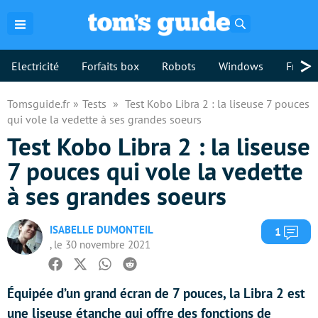
Rechercher
>
Electricité
Forfaits box
Robots
Windows
Freebo
Tomsguide.fr
Tests
Test Kobo Libra 2 : la liseuse 7 pouces
qui vole la vedette à ses grandes soeurs
Test Kobo Libra 2 : la liseuse
7 pouces qui vole la vedette
à ses grandes soeurs
ISABELLE DUMONTEIL
Com
1
, le 30 novembre 2021
Facebook
Twitter
Whatsapp
Reddit
Équipée d’un grand écran de 7 pouces, la Libra 2 est
une liseuse étanche qui offre des fonctions de