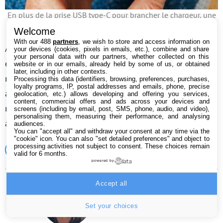
En plus de la prise USB type-C pour brancher le chargeur, une
bonne surprise : une prise mini-jack
Welcome
With our 488
partners
, we wish to store and access information on
Assez étonnant pour Oppo qui excelle habituellement
your devices (cookies, pixels in emails, etc.), combine and share
your personal data with our partners, whether collected on this
en charge rapide. Histoire de terminer avec le verre à
website or in our emails, already held by some of us, or obtained
later, including in other contexts.
moitié plein, cette fonction reste tout de même
Processing this data (identifiers, browsing, preferences, purchases,
loyalty programs, IP, postal addresses and emails, phone, precise
agréable quand on est pressé. En trente petites
geolocation, etc.) allows developing and offering you services,
content, commercial offers and ads across your devices and
minutes, elle permet de partir avec un appareil chargé
screens (including by email, post, SMS, phone, audio, and video),
personalising them, measuring their performance, and analysing
à près de 60 % et donc capable d’affronter la journée.
audiences.
You can "accept all" and withdraw your consent at any time via the
"cookie" icon
. You can also "set detailed preferences" and object to
processing activities not subject to consent. These choices remain
Oppo
valid for 6 months.
powered by
Accept all
Stéphanie Molinier
Set your choices
Twitter
LinkedIn