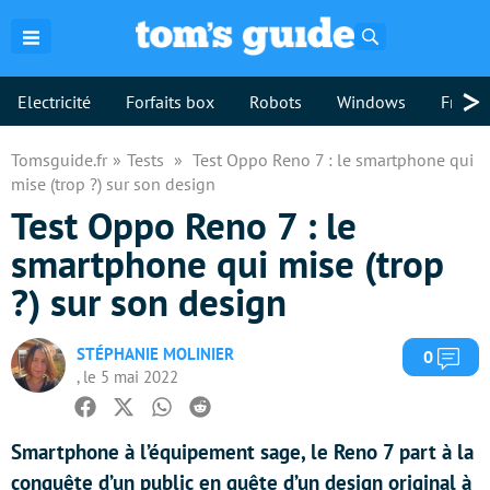
Rechercher
>
Electricité
Forfaits box
Robots
Windows
Freebo
Tomsguide.fr
Tests
Test Oppo Reno 7 : le smartphone qui
mise (trop ?) sur son design
Test Oppo Reno 7 : le
smartphone qui mise (trop
?) sur son design
STÉPHANIE MOLINIER
Com
0
, le 5 mai 2022
Facebook
Twitter
Whatsapp
Reddit
Smartphone à l’équipement sage, le Reno 7 part à la
conquête d’un public en quête d’un design original à