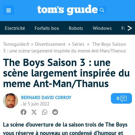
Rechercher
>
Electricité
Forfaits box
Robots
Windows
Freebo
Tomsguide.fr
Divertissement
Séries
The Boys Saison
3 : une scène largement inspirée du meme Ant-Man/Thanus
The Boys Saison 3 : une
scène largement inspirée du
meme Ant-Man/Thanus
BERNARD DAVID CORROY
Com
0
, le 5 juin 2022
Facebook
Twitter
Whatsapp
Reddit
La scène d’ouverture de la saison trois de The Boys
vous réserve à nouveau un condensé d’humour et