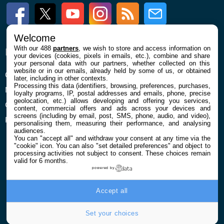
Facebook
Twitter
Youtube
Instagram
RSS
Newsletter
Welcome
With our 488
partners
, we wish to store and access information on
ENTREPRISE
À PROPOS
your devices (cookies, pixels in emails, etc.), combine and share
your personal data with our partners, whether collected on this
website or in our emails, already held by some of us, or obtained
Qui sommes nous
La rédaction
later, including in other contexts.
Processing this data (identifiers, browsing, preferences, purchases,
Mentions légales et CGU
Contact
loyalty programs, IP, postal addresses and emails, phone, precise
geolocation, etc.) allows developing and offering you services,
Confidentialité et Cookies
content, commercial offers and ads across your devices and
screens (including by email, post, SMS, phone, audio, and video),
Préférences cookies
personalising them, measuring their performance, and analysing
audiences.
You can "accept all" and withdraw your consent at any time via the
"cookie" icon
. You can also "set detailed preferences" and object to
processing activities not subject to consent. These choices remain
valid for 6 months.
powered by
© 2026 Galaxie Media Tous droits réservés
Accept all
Set your choices