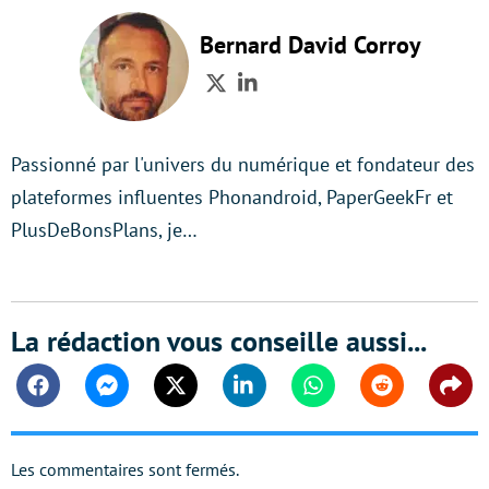
Bernard David Corroy
Twitter
LinkedIn
Passionné par l'univers du numérique et fondateur des
plateformes influentes Phonandroid, PaperGeekFr et
PlusDeBonsPlans, je…
La rédaction vous conseille aussi...
Facebook
Messenger
Twitter
Linkedin
Whatsapp
Reddit
Shar
Les commentaires sont fermés.