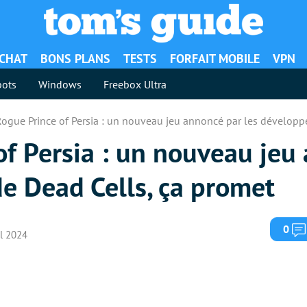
ACHAT
BONS PLANS
TESTS
FORFAIT MOBILE
VPN
ots
Windows
Freebox Ultra
ogue Prince of Persia : un nouveau jeu annoncé par les développ
of Persia : un nouveau jeu
e Dead Cells, ça promet
0
il 2024