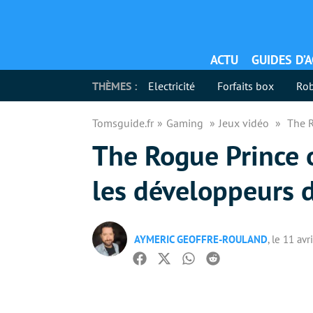
ACTU
GUIDES D’
THÈMES :
Electricité
Forfaits box
Rob
Tomsguide.fr
Gaming
Jeux vidéo
The R
The Rogue Prince 
les développeurs d
AYMERIC GEOFFRE-ROULAND
, le 11 avr
Facebook
Twitter
Whatsapp
Reddit