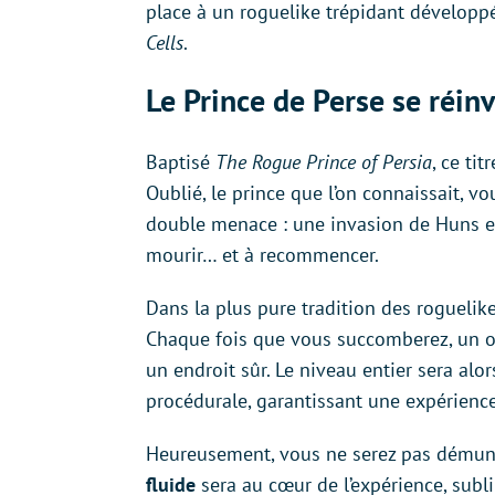
place à un roguelike trépidant développé
Cells
.
Le Prince de Perse se réin
Baptisé
The Rogue Prince of Persia
, ce ti
Oublié, le prince que l’on connaissait, v
double menace : une invasion de Huns e
mourir… et à recommencer.
Dans la plus pure tradition des roguelik
Chaque fois que vous succomberez, un 
un endroit sûr. Le niveau entier sera alo
procédurale, garantissant une expérience
Heureusement, vous ne serez pas démuni
fluide
sera au cœur de l’expérience, subl