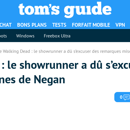
ACHAT
BONS PLANS
TESTS
FORFAIT MOBILE
VPN
ots
Windows
Freebox Ultra
e Walking Dead : le showrunner a dû s’excuser des remarques mi
: le showrunner a dû s’exc
nes de Negan
0