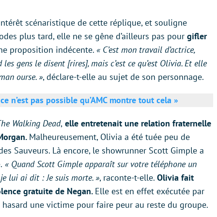
intérêt scénaristique de cette réplique, et souligne
odes plus tard, elle ne se gêne d’ailleurs pas pour
gifler
 une proposition indécente.
« C’est mon travail d’actrice,
les gens le disent [rires], mais c’est ce qu’est Olivia. Et elle
man ourse. »
, déclare-t-elle au sujet de son personnage.
ce n’est pas possible qu’AMC montre tout cela »
he Walking Dead
,
elle entretenait une relation fraternelle
 Morgan.
Malheureusement, Olivia a été tuée peu de
 des Sauveurs. Là encore, le showrunner Scott Gimple a
.
« Quand Scott Gimple apparaît sur votre téléphone un
lui ai dit : Je suis morte. »
, raconte-t-elle.
Olivia fait
olence gratuite de Negan.
Elle est en effet exécutée par
 hasard une victime pour faire peur au reste du groupe.