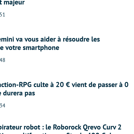
t majeur
:51
ini va vous aider à résoudre les
e votre smartphone
:48
action-RPG culte à 20 € vient de passer à 0
e durera pas
:34
irateur robot : le Roborock Qrevo Curv 2