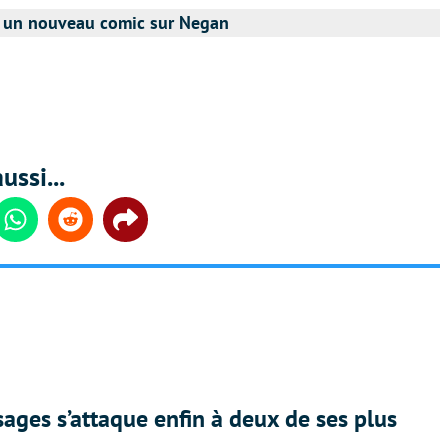
t un nouveau comic sur Negan
ussi...
din
Whatsapp
Reddit
Share
ges s’attaque enfin à deux de ses plus