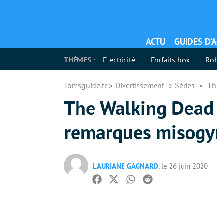
ACTU
GUIDES D’
THÈMES :
Electricité
Forfaits box
Rob
Tomsguide.fr
Divertissement
Séries
Th
The Walking Dead 
remarques misogy
LAURIANE GAGNARD
, le 26 juin 2020
Facebook
Twitter
Whatsapp
Reddit