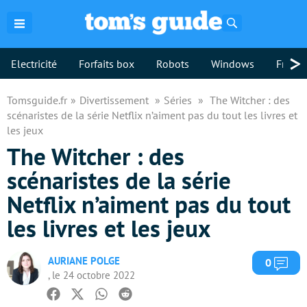
Rechercher
>
Electricité
Forfaits box
Robots
Windows
Freebo
Tomsguide.fr
Divertissement
Séries
The Witcher : des
scénaristes de la série Netflix n’aiment pas du tout les livres et
les jeux
The Witcher : des
scénaristes de la série
Netflix n’aiment pas du tout
les livres et les jeux
AURIANE POLGE
Com
0
, le 24 octobre 2022
Facebook
Twitter
Whatsapp
Reddit