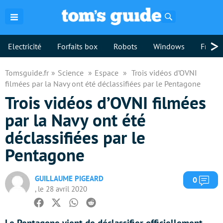
Rechercher
>
Electricité
Forfaits box
Robots
Windows
Freebo
Tomsguide.fr
Science
Espace
Trois vidéos d’OVNI
filmées par la Navy ont été déclassifiées par le Pentagone
Trois vidéos d’OVNI filmées
par la Navy ont été
déclassifiées par le
Pentagone
GUILLAUME PIGEARD
Com
0
, le 28 avril 2020
Facebook
Twitter
Whatsapp
Reddit