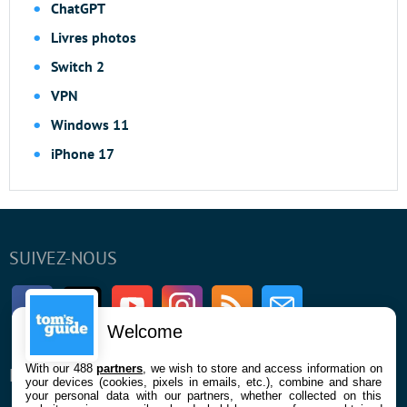
ChatGPT
Livres photos
Switch 2
VPN
Windows 11
iPhone 17
SUIVEZ-NOUS
Facebook
Twitter
Youtube
Instagram
RSS
Newsletter
Welcome
With our 488
partners
, we wish to store and access information on
ENTREPRISE
À PROPOS
your devices (cookies, pixels in emails, etc.), combine and share
your personal data with our partners, whether collected on this