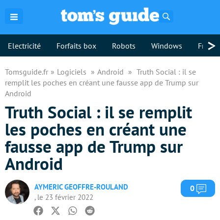
Rechercher
>
Electricité
Forfaits box
Robots
Windows
Freebo
Tomsguide.fr
Logiciels
Android
Truth Social : il se
remplit les poches en créant une fausse app de Trump sur
Android
Truth Social : il se remplit
les poches en créant une
fausse app de Trump sur
Android
AYMERIC GEOFFRE-ROULAND
Com
0
, le 23 février 2022
Facebook
Twitter
Whatsapp
Reddit