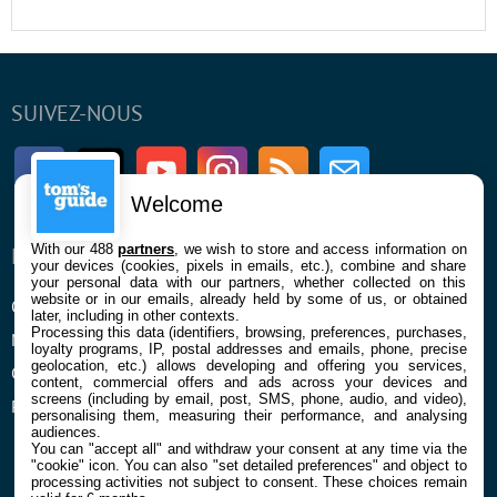
SUIVEZ-NOUS
Facebook
Twitter
Youtube
Instagram
RSS
Newsletter
Welcome
With our 488
partners
, we wish to store and access information on
ENTREPRISE
À PROPOS
your devices (cookies, pixels in emails, etc.), combine and share
your personal data with our partners, whether collected on this
website or in our emails, already held by some of us, or obtained
Qui sommes nous
La rédaction
later, including in other contexts.
Processing this data (identifiers, browsing, preferences, purchases,
Mentions légales et CGU
Contact
loyalty programs, IP, postal addresses and emails, phone, precise
geolocation, etc.) allows developing and offering you services,
Confidentialité et Cookies
content, commercial offers and ads across your devices and
screens (including by email, post, SMS, phone, audio, and video),
Préférences cookies
personalising them, measuring their performance, and analysing
audiences.
You can "accept all" and withdraw your consent at any time via the
"cookie" icon
. You can also "set detailed preferences" and object to
processing activities not subject to consent. These choices remain