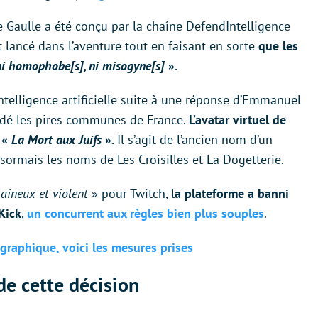
 Gaulle a été conçu par la chaîne DefendIntelligence
t lancé dans l’aventure tout en faisant en sorte
que les
, ni homophobe[s], ni misogyne[s]
».
telligence artificielle suite à une réponse d’Emmanuel
ndé les pires communes de France.
L’avatar virtuel de
u «
La Mort aux Juifs
».
Il s’agit de l’ancien nom d’un
sormais les noms de Les Croisilles et La Dogetterie.
haineux et violent
» pour Twitch, l
a plateforme a banni
Kick
,
un concurrent aux règles bien plus souples
.
graphique, voici les mesures prises
de cette décision