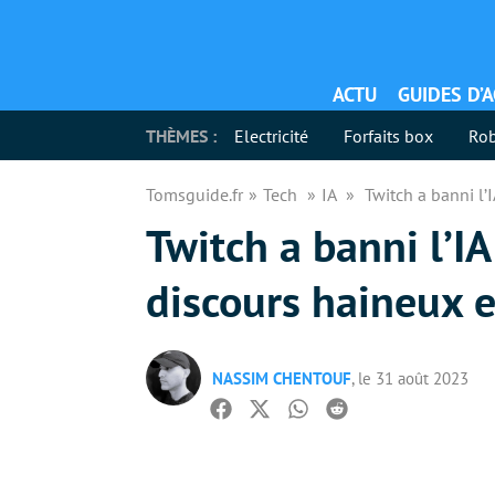
ACTU
GUIDES D’
THÈMES :
Electricité
Forfaits box
Rob
Tomsguide.fr
Tech
IA
Twitch a banni l’
Twitch a banni l’I
discours haineux e
NASSIM CHENTOUF
, le 31 août 2023
Facebook
Twitter
Whatsapp
Reddit