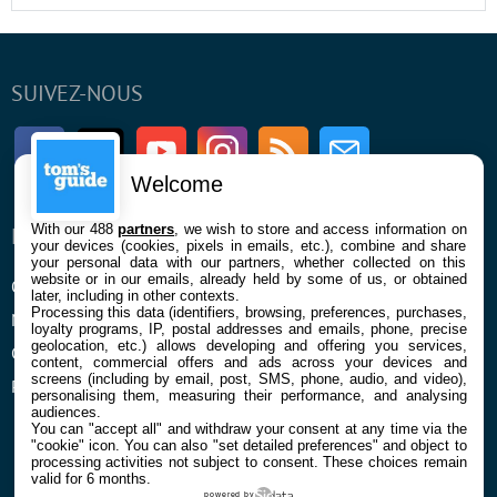
SUIVEZ-NOUS
Facebook
Twitter
Youtube
Instagram
RSS
Newsletter
Welcome
With our 488
partners
, we wish to store and access information on
ENTREPRISE
À PROPOS
your devices (cookies, pixels in emails, etc.), combine and share
your personal data with our partners, whether collected on this
website or in our emails, already held by some of us, or obtained
Qui sommes nous
La rédaction
later, including in other contexts.
Processing this data (identifiers, browsing, preferences, purchases,
Mentions légales et CGU
Contact
loyalty programs, IP, postal addresses and emails, phone, precise
geolocation, etc.) allows developing and offering you services,
Confidentialité et Cookies
content, commercial offers and ads across your devices and
screens (including by email, post, SMS, phone, audio, and video),
Préférences cookies
personalising them, measuring their performance, and analysing
audiences.
You can "accept all" and withdraw your consent at any time via the
"cookie" icon
. You can also "set detailed preferences" and object to
processing activities not subject to consent. These choices remain
valid for 6 months.
powered by