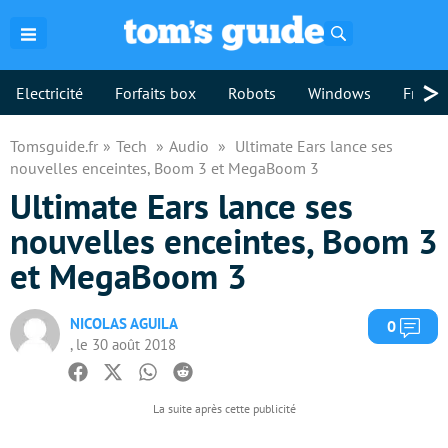
Rechercher
>
Electricité
Forfaits box
Robots
Windows
Freebo
Tomsguide.fr
Tech
Audio
Ultimate Ears lance ses
nouvelles enceintes, Boom 3 et MegaBoom 3
Ultimate Ears lance ses
nouvelles enceintes, Boom 3
et MegaBoom 3
NICOLAS AGUILA
Com
0
, le 30 août 2018
Facebook
Twitter
Whatsapp
Reddit