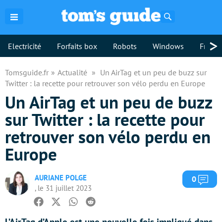
Rechercher
>
Electricité
Forfaits box
Robots
Windows
Freebo
Tomsguide.fr
Actualité
Un AirTag et un peu de buzz sur
Twitter : la recette pour retrouver son vélo perdu en Europe
Un AirTag et un peu de buzz
sur Twitter : la recette pour
retrouver son vélo perdu en
Europe
AURIANE POLGE
Com
0
, le 31 juillet 2023
Facebook
Twitter
Whatsapp
Reddit