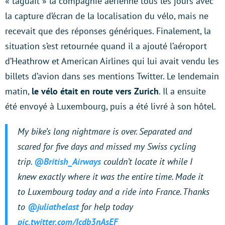
« taguait » la compagnie aérienne tous les jours avec
la capture d’écran de la localisation du vélo, mais ne
recevait que des réponses génériques. Finalement, la
situation s’est retournée quand il a ajouté l’aéroport
d’Heathrow et American Airlines qui lui avait vendu les
billets d’avion dans ses mentions Twitter. Le lendemain
matin,
le vélo était en route vers Zurich
. Il a ensuite
été envoyé à Luxembourg, puis a été livré à son hôtel.
My bike’s long nightmare is over. Separated and
scared for five days and missed my Swiss cycling
trip.
@British_Airways
couldn’t locate it while I
knew exactly where it was the entire time. Made it
to Luxembourg today and a ride into France. Thanks
to
@juliathelast
for help today
pic.twitter.com/Icdb3nAsEF