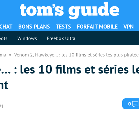
ACHAT
BONS PLANS
TESTS
FORFAIT MOBILE
VPN
ots
Windows
Freebox Ultra
néma
Venom 2, Hawkeye… : les 10 films et séries les plus pirat
: les 10 films et séries l
nt
0
21