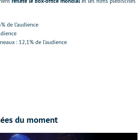
ement
reflète le box-office mondial
et les films plébiscités
3% de l’audience
udience
neaux : 12,1% de l’audience
ratées du moment