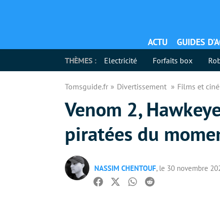
ACTU
GUIDES D’
THÈMES :
Electricité
Forfaits box
Rob
Tomsguide.fr
Divertissement
Films et ci
Venom 2, Hawkeye… 
piratées du mome
NASSIM CHENTOUF
, le 30 novembre 20
Facebook
Twitter
Whatsapp
Reddit