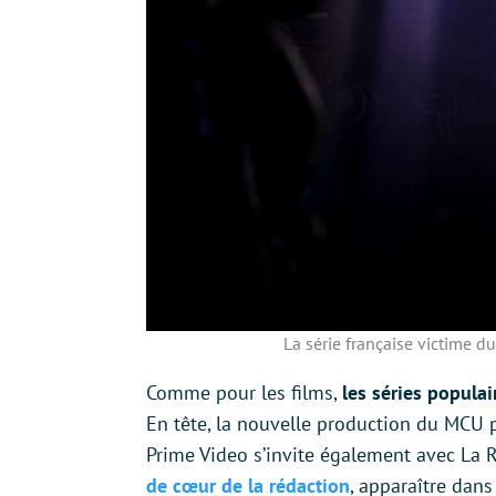
La série française victime du
Comme pour les films,
les séries populai
En tête, la nouvelle production du MCU
Prime Video s’invite également avec La R
de cœur de la rédaction
, apparaître dans