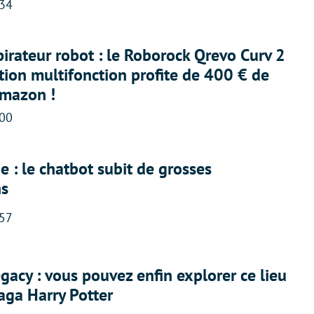
:34
irateur robot : le Roborock Qrevo Curv 2
ation multifonction profite de 400 € de
Amazon !
:00
 : le chatbot subit de grosses
ns
:57
acy : vous pouvez enfin explorer ce lieu
saga Harry Potter