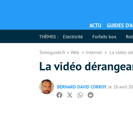
ACTU
GUIDES D’
THÈMES :
Electricité
Forfaits box
Rob
Tomsguide.fr
Web
Internet
La vidéo dé
La vidéo dérangean
BERNARD DAVID CORROY
, le 18 avril 2
Facebook
Twitter
Whatsapp
Reddit