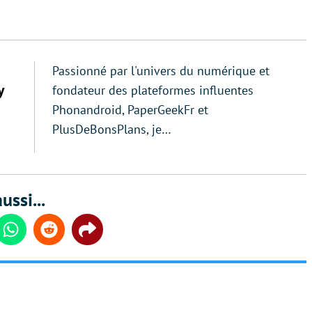
Passionné par l'univers du numérique et
y
fondateur des plateformes influentes
Phonandroid, PaperGeekFr et
PlusDeBonsPlans, je…
ussi...
din
Whatsapp
Reddit
Share