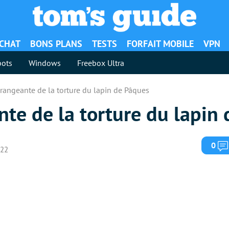
ACHAT
BONS PLANS
TESTS
FORFAIT MOBILE
VPN
ots
Windows
Freebox Ultra
rangeante de la torture du lapin de Pâques
te de la torture du lapin
0
022