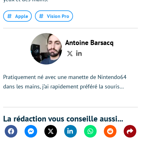
Apple
Vision Pro
Antoine Barsacq
Twitter
LinkedIn
Pratiquement né avec une manette de Nintendo64
dans les mains, j’ai rapidement préféré la souris…
La rédaction vous conseille aussi...
Facebook
Messenger
Twitter
Linkedin
Whatsapp
Reddit
Shar