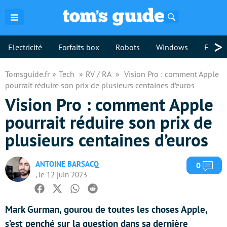
Rechercher
>
Electricité
Forfaits box
Robots
Windows
Freebo
Tomsguide.fr
Tech
RV / RA
Vision Pro : comment Apple
pourrait réduire son prix de plusieurs centaines d’euros
Vision Pro : comment Apple
pourrait réduire son prix de
plusieurs centaines d’euros
ANTOINE BARSACQ
Com
0
, le 12 juin 2023
Facebook
Twitter
Whatsapp
Reddit
Mark Gurman, gourou de toutes les choses Apple,
s’est penché sur la question dans sa dernière