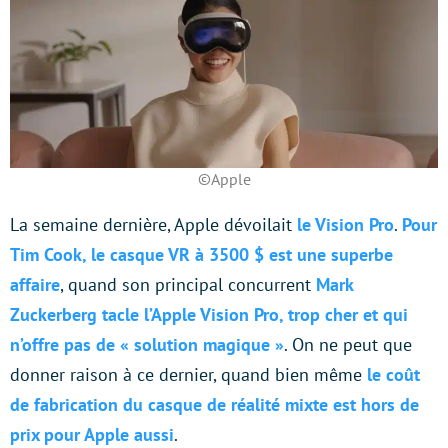
©Apple
La semaine dernière, Apple dévoilait
le Vision Pro
.
Pour
Tim Cook, le casque VR à 3500 $ est une superbe
affaire
, quand son principal concurrent
Mark
Zuckerberg tacle l’Apple Vision Pro, trop cher et qui
n’offre pas de « solution magique »
. On ne peut que
donner raison à ce dernier, quand bien même
le coût
de fabrication du casque de réalité mixte est hors de
prix pour Apple aussi
.