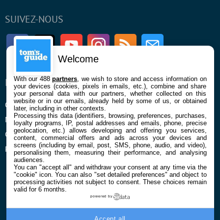
SUIVEZ-NOUS
Facebook
Twitter
Youtube
Instagram
RSS
Newsletter
Welcome
With our 488
partners
, we wish to store and access information on
ENTREPRISE
À PROPOS
your devices (cookies, pixels in emails, etc.), combine and share
your personal data with our partners, whether collected on this
website or in our emails, already held by some of us, or obtained
Qui sommes nous
La rédaction
later, including in other contexts.
Processing this data (identifiers, browsing, preferences, purchases,
Mentions légales et CGU
Contact
loyalty programs, IP, postal addresses and emails, phone, precise
geolocation, etc.) allows developing and offering you services,
Confidentialité et Cookies
content, commercial offers and ads across your devices and
screens (including by email, post, SMS, phone, audio, and video),
Préférences cookies
personalising them, measuring their performance, and analysing
audiences.
You can "accept all" and withdraw your consent at any time via the
"cookie" icon
. You can also "set detailed preferences" and object to
processing activities not subject to consent. These choices remain
valid for 6 months.
powered by
© 2026 Galaxie Media Tous droits réservés
Accept all