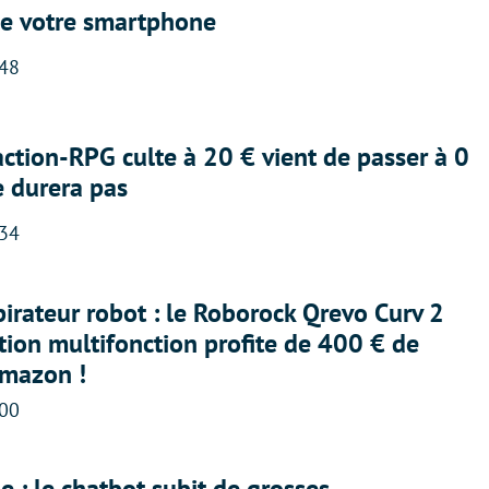
e votre smartphone
:48
action-RPG culte à 20 € vient de passer à 0
e durera pas
:34
irateur robot : le Roborock Qrevo Curv 2
ation multifonction profite de 400 € de
Amazon !
:00
 : le chatbot subit de grosses