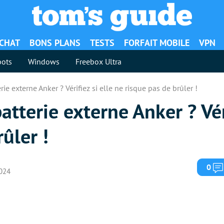
ACHAT
BONS PLANS
TESTS
FORFAIT MOBILE
VPN
ots
Windows
Freebox Ultra
rie externe Anker ? Vérifiez si elle ne risque pas de brûler !
atterie externe Anker ? Véri
ûler !
0
2024