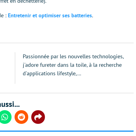
ffet en déchetterie).
de :
Entretenir et optimiser ses batteries
.
Passionnée par les nouvelles technologies,
j'adore fureter dans la toile, à la recherche
d'applications lifestyle,…
ussi...
din
Whatsapp
Reddit
Share