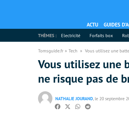
ACTU
GUIDES D’
THÈMES :
Electricité
Forfaits box
Rob
Tomsguide.fr
Tech
Vous utilisez une batte
Vous utilisez une b
ne risque pas de br
NATHALIE JOURAND
, le 20 septembre 
Facebook
Twitter
Whatsapp
Reddit