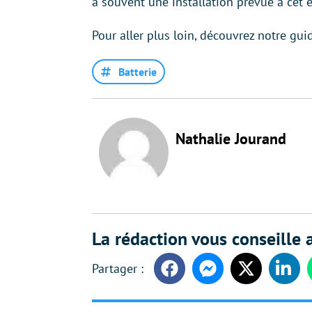
a souvent une installation prévue à cet e
Pour aller plus loin, découvrez notre gui
Batterie
Nathalie Jourand
La rédaction vous conseille a
Facebook
Messenger
Twitter
Linke