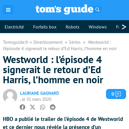
Rechercher
>
Electricité
Forfaits box
Robots
Windows
Freebo
Tomsguide.fr
Divertissement
Séries
Westworld :
l’épisode 4 signerait le retour d’Ed Harris, l’homme en noir
Westworld : l’épisode 4
signerait le retour d’Ed
Harris, l’homme en noir
LAURIANE GAGNARD
Com
0
, le 31 mars 2020
Facebook
Twitter
Whatsapp
Reddit
HBO a publié le trailer de l’épisode 4 de Westworld
et ce dernier nous révèle la présence d’un