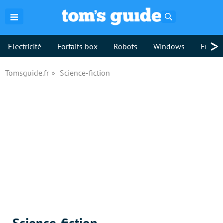
Rechercher
>
Electricité
Forfaits box
Robots
Windows
Freebo
Tomsguide.fr
Science-fiction