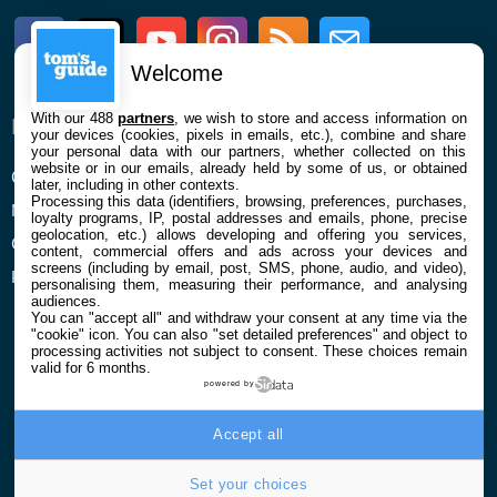
Facebook
Twitter
Youtube
Instagram
RSS
Newsletter
Welcome
With our 488
partners
, we wish to store and access information on
ENTREPRISE
À PROPOS
your devices (cookies, pixels in emails, etc.), combine and share
your personal data with our partners, whether collected on this
website or in our emails, already held by some of us, or obtained
Qui sommes nous
La rédaction
later, including in other contexts.
Processing this data (identifiers, browsing, preferences, purchases,
Mentions légales et CGU
Contact
loyalty programs, IP, postal addresses and emails, phone, precise
geolocation, etc.) allows developing and offering you services,
Confidentialité et Cookies
content, commercial offers and ads across your devices and
screens (including by email, post, SMS, phone, audio, and video),
Préférences cookies
personalising them, measuring their performance, and analysing
audiences.
You can "accept all" and withdraw your consent at any time via the
"cookie" icon
. You can also "set detailed preferences" and object to
processing activities not subject to consent. These choices remain
valid for 6 months.
powered by
© 2026 Galaxie Media Tous droits réservés
Accept all
Set your choices