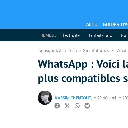
ACTU
GUIDES D’
THÈMES :
Electricité
Forfaits box
Rob
Tomsguide.fr
Tech
Smartphones
Whats
WhatsApp : Voici l
plus compatibles 
NASSIM CHENTOUF
, le 29 décembre 20
Facebook
Twitter
Whatsapp
Reddit