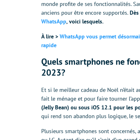
monde profite de ses fonctionnalités. Sa
anciens pour être encore supportés.
Dès 
WhatsApp
, voici lesquels.
À lire >
WhatsApp vous permet désormais 
rapide
Quels smartphones ne fon
2023?
Et si le meilleur cadeau de Noël n’étai
fait le ménage et pour faire tourner l’app
(Jelly Bean) ou sous iOS 12.1 pour les p
qui rend son abandon plus logique, le 
Plusieurs smartphones sont concernés, 
ou LG. Autant dire qu’il s’agit d’un gran