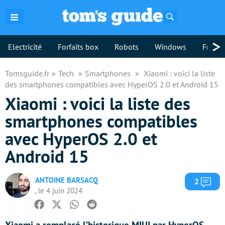
Rechercher
>
Electricité
Forfaits box
Robots
Windows
Freebo
Tomsguide.fr
Tech
Smartphones
Xiaomi : voici la liste
des smartphones compatibles avec HyperOS 2.0 et Android 15
Xiaomi : voici la liste des
smartphones compatibles
avec HyperOS 2.0 et
Android 15
ANTOINE BARSACQ
Com
2
, le 4 juin 2024
Facebook
Twitter
Whatsapp
Reddit