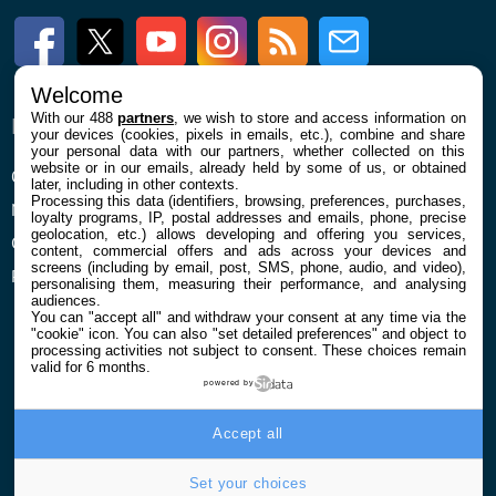
Facebook
Twitter
Youtube
Instagram
RSS
Newsletter
Welcome
With our 488
partners
, we wish to store and access information on
ENTREPRISE
À PROPOS
your devices (cookies, pixels in emails, etc.), combine and share
your personal data with our partners, whether collected on this
website or in our emails, already held by some of us, or obtained
Qui sommes nous
La rédaction
later, including in other contexts.
Processing this data (identifiers, browsing, preferences, purchases,
Mentions légales et CGU
Contact
loyalty programs, IP, postal addresses and emails, phone, precise
geolocation, etc.) allows developing and offering you services,
Confidentialité et Cookies
content, commercial offers and ads across your devices and
screens (including by email, post, SMS, phone, audio, and video),
Préférences cookies
personalising them, measuring their performance, and analysing
audiences.
You can "accept all" and withdraw your consent at any time via the
"cookie" icon
. You can also "set detailed preferences" and object to
processing activities not subject to consent. These choices remain
valid for 6 months.
powered by
© 2026 Galaxie Media Tous droits réservés
Accept all
Set your choices