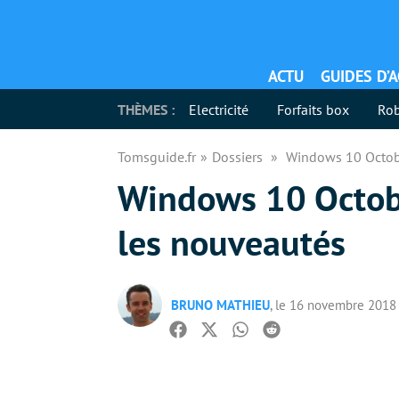
ACTU
GUIDES D’
THÈMES :
Electricité
Forfaits box
Rob
Tomsguide.fr
Dossiers
Windows 10 Octobe
Windows 10 Octobe
les nouveautés
BRUNO MATHIEU
, le 16 novembre 2018
Facebook
Twitter
Whatsapp
Reddit