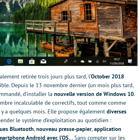
alement retirée trois jours plus tard, l’
October 2018
ible. Depuis le 13 novembre dernier (un mois plus tard,
mmandé, d’installer la
nouvelle version de Windows 10
.
 nombre incalculable de correctifs, tout comme comme
il y a quelques mois. Elle propose également
diverses
nder le système d’exploitation au quotidien :
ques Bluetooth
,
nouveau presse-papier
,
application
smartphone Android avec l’OS
… Sans compter sur les