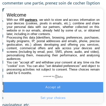
commenter une partie, prenez soin de cocher l’option
Enregistrer avec le microphone
.
Welcome
With our 488
partners
, we wish to store and access information on
Vous avez également la possibilité d’enregistrer une
your devices (cookies, pixels in emails, etc.), combine and share
your personal data with our partners, whether collected on this
vidéo via votre webcam. Pour cela, toujours depuis la
website or in our emails, already held by some of us, or obtained
later, including in other contexts.
barre de jeux, cliquez sur la roue des Paramètres, puis
Processing this data (identifiers, browsing, preferences, purchases,
loyalty programs, IP, postal addresses and emails, phone, precise
rendez-vous sur Diffuser et cochez la fonction
Utiliser
geolocation, etc.) allows developing and offering you services,
content, commercial offers and ads across your devices and
la caméra lors de la diffusion
.
screens (including by email, post, SMS, phone, audio, and video),
personalising them, measuring their performance, and analysing
audiences.
Notez par ailleurs que cette fonctionnalité vous
You can "accept all" and withdraw your consent at any time via the
"cookie" icon
. You can also "set detailed preferences" and object to
propose d’enregistrer tout type de contenu animé à
processing activities not subject to consent. These choices remain
valid for 6 months.
l’écran, et ne se cantonne pas à un jeu vidéo. Grâce à la
powered by
barre de jeux, vous pouvez par exemple réaliser un
Accept all
didacticiel sur un logiciel professionnel, sauvegarder
une vidéo de votre session au sein de votre
Set your choices
navigateur, etc.