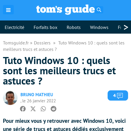
Rechercher
>
Electricité
Forfaits box
Robots
Windows
Freebo
Tomsguide.fr
Dossiers
Tuto Windows 10 : quels sont les
meilleurs trucs et astuces ?
Tuto Windows 10 : quels
sont les meilleurs trucs et
astuces ?
BRUNO MATHIEU
Com
4
, le 26 janvier 2022
Facebook
Twitter
Whatsapp
Reddit
Pour mieux vous y retrouver avec Windows 10, voici
une série de trucs et astuces dédiés exclusivement